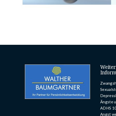
Weiter
Inform
Zwangsh
Sexuals
Depress
Ängste 
ADHS 1
Angst w