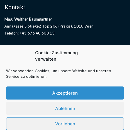
Kontakt
Mag. Walther Baumgartner
Annagasse 5 Stiege2 Top 206 (Praxis), 1010 Wien
Telefon:
+43 676 40 600 13
Rechtliche Angaben
Cookie-Zustimmung
verwalten
AGB B2B
AGB B2C
Wir verwenden Cookies, um unsere Website und unseren
Service zu optimieren.
Widerrufsformular
Widerrufsrecht
Impressum
Akzeptieren
Datenschutzerklärung
Cookie-Richtlinie (EU)
Ablehnen
Vorlieben